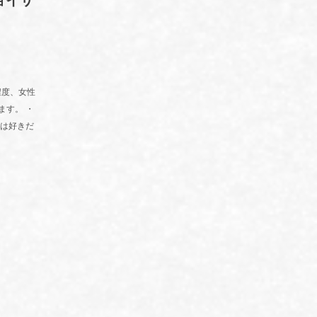
ョイサ
程度、女性
ます。 ・
のは好きだ