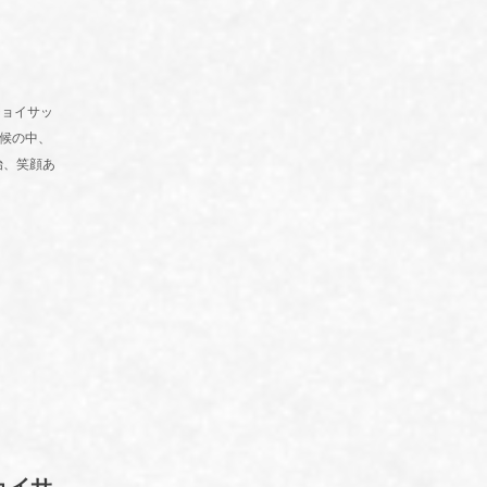
ジョイサッ
候の中、
始、笑顔あ