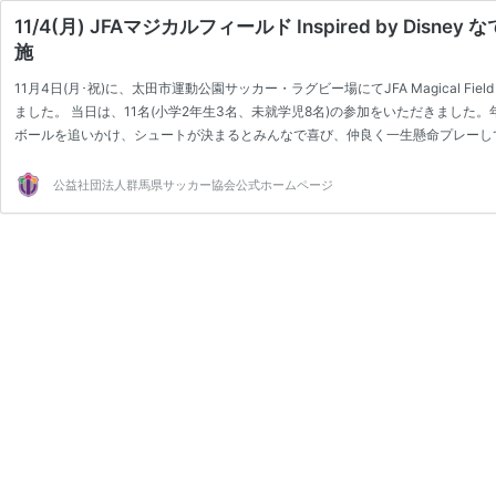
11/4(月) JFAマジカルフィールド Inspired by Disn
施
11月4日(月･祝)に、太田市運動公園サッカー・ラグビー場にてJFA Magical Field Inspi
ました。 当日は、11名(小学2年生3名、未就学児8名)の参加をいただきまし
ボールを追いかけ、シュートが決まるとみんなで喜び、仲良く一生懸命プレーし
だき、また活動にもご協力いただきありがとうございました。 またぜひお友達も
験者・初心者がサ…
公益社団法人群馬県サッカー協会公式ホームページ