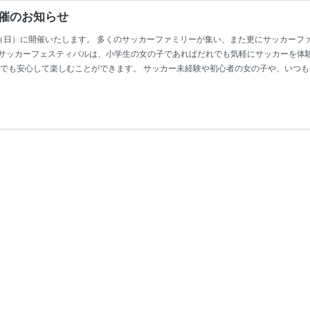
開催のお知らせ
月9日（日）に開催いたします。 多くのサッカーファミリーが集い、また更にサッカーフ
ズサッカーフェスティバルは、小学生の女の子であればだれでも気軽にサッカーを体
初めてでも安心して楽しむことができます。 サッカー未経験や初心者の女の子や、い