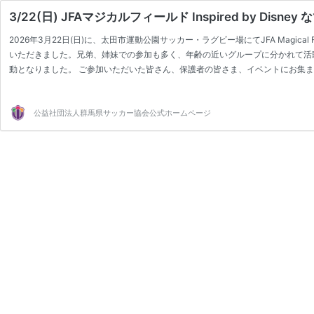
3/22(日) JFAマジカルフィールド Inspired by Disn
2026年3月22日(日)に、太田市運動公園サッカー・ラグビー場にてJFA Magical Fiel
いただきました。兄弟、姉妹での参加も多く、年齢の近いグループに分かれて活
動となりました。 ご参加いただいた皆さん、保護者の皆さま、イベントにお集
公益社団法人群馬県サッカー協会公式ホームページ