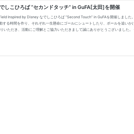
ey なでしこひろば “セカンドタッチ” in GuFA[太田]を開催
d Inspired by Disney なでしこひろば “Second Touch” in GuFAを開
動する時間を作り、それぞれ一生懸命にゴールにシュートしたり、ボールを追いか
まりいただき、活動にご理解とご協力いただきまして誠にありがとうございました。 