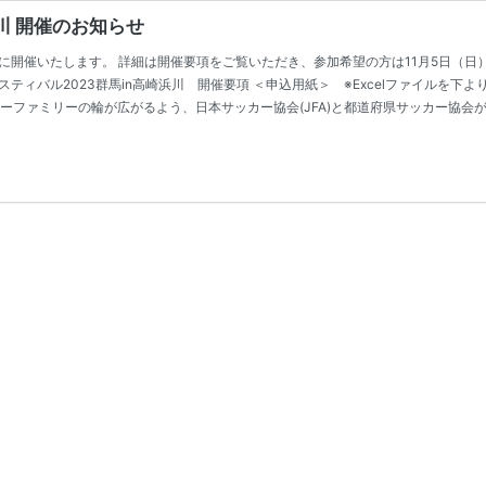
川 開催のお知らせ
（土）に開催いたします。 詳細は開催要項をご覧いただき、参加希望の方は11月5日
ティバル2023群馬in高崎浜川 開催要項 ＜申込用紙＞ ※Excelファイルを下
ファミリーの輪が広がるよう、日本サッカー協会(JFA)と都道府県サッカー協会が