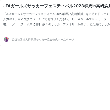
JFAガールズサッカーフェスティバル2023群馬in高崎浜
「JFAガールズサッカーフェスティバル2023群馬in高崎浜川」を11月11日
入力の上、申込先までメールにてお送りください。 ◇JFAガールズサッカーフェス
書】 ／ 【チーム申込書】 多くのサッカーファミリーが集い、また更にサッカー
ルズサッカー…
公益社団法人群馬県サッカー協会公式ホームページ