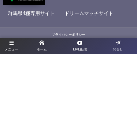
群馬県4種専用サイト
ドリームマッチサイト
プライバシーポリシー
利用規約
メニュー
ホーム
LIVE配信
問合せ
お問合せ
旧サイト
群馬県サッカー協会
〒379-2113 <群馬県前橋市下増田町277-2
TEL：027-212-1285
FAX：027-212-1286