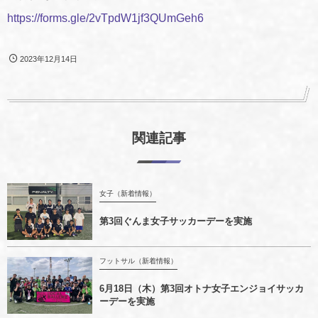
https://forms.gle/2vTpdW1jf3QUmGeh6
2023年12月14日
関連記事
女子（新着情報）
第3回ぐんま女子サッカーデーを実施
フットサル（新着情報）
6月18日（木）第3回オトナ女子エンジョイサッカ
ーデーを実施