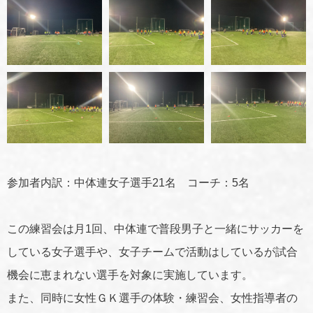
参加者内訳：中体連女子選手21名 コーチ：5名
この練習会は月1回、中体連で普段男子と一緒にサッカーを
している女子選手や、女子チームで活動はしているが試合
機会に恵まれない選手を対象に実施しています。
また、同時に女性ＧＫ選手の体験・練習会、女性指導者の