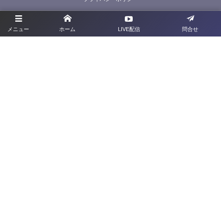
利用規約
メニュー
ホーム
LIVE配信
問合せ
お問合せ
旧サイト
群馬県サッカー協会
〒379-2113 <群馬県前橋市下増田町277-2
TEL：027-212-1285
FAX：027-212-1286
©
2022 - 2026
Gunma Football Association