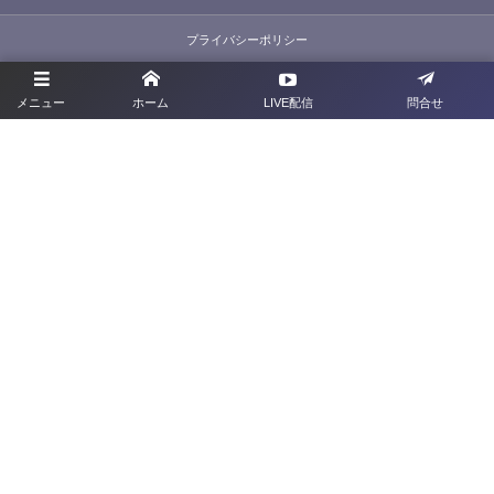
プライバシーポリシー
利用規約
メニュー
ホーム
LIVE配信
問合せ
お問合せ
旧サイト
群馬県サッカー協会
〒379-2113 <群馬県前橋市下増田町277-2
TEL：027-212-1285
FAX：027-212-1286
©
2022 - 2026
Gunma Football Association