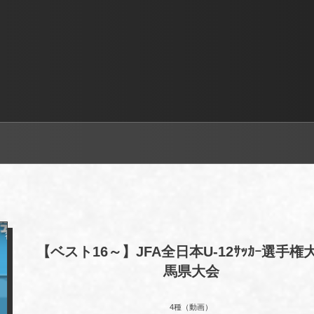
【ベスト16～】JFA全日本U-12ｻｯｶｰ選手権
馬県大会
4種（動画）