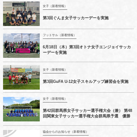
女子（新着情報）
第3回ぐんま女子サッカーデーを実施
フットサル（新着情報）
6月18日（木）第3回オトナ女子エンジョイサッカ
ーデーを実施
女子（新着情報）
第3回GuFA U-12女子スキルアップ練習会を実施
女子（新着情報）
第42回群馬県女子サッカー選手権大会（兼） 第48
回関東女子サッカー選手権大会群馬県予選 優勝
協会からのお知らせ（新着情報）