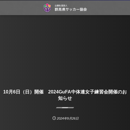
10月6日（日）開催 2024GuFA中体連女子練習会開催のお
知らせ
2024年9月26日