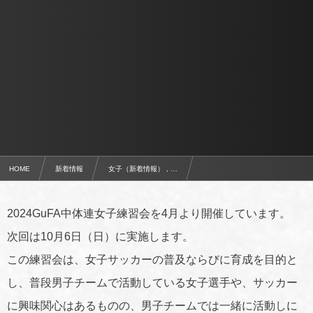
HOME
新着情報
女子（新着情報） , …
10月6日（日）開催 2024GuFA中体連女子練習会開催のお知らせ
2024GuFA中体連女子練習会を4月より開催しています。
次回は10月6日（日）に実施します。
この練習会は、女子サッカーの普及ならびに育成を目的と
し、普段男子チームで活動している女子選手や、サッカー
に興味関心はあるものの、男子チームでは一緒に活動しに