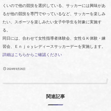
くいので他の競技を選択している、サッカーには興味があ
るが他の競技を専門でやっているなど、サッカーを楽しみ
たい、スポーツを楽しみたい女子中学生を対象に実施す
る。
同日には、合わせて女性指導者体験会、女性ＧＫ体験・練
習会、Ｅｎｊｏｙレディースサッカーデーを実施します。
詳細はこちらからご確認ください
2024年9月26日
関連記事