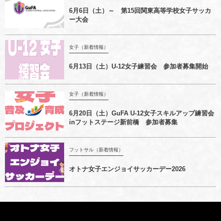
6月6日（土）～ 第15回関東高等学校女子サッカ
ー大会
女子（新着情報）
6月13日（土）U-12女子練習会 参加者募集開始
女子（新着情報）
6月20日（土）GuFA U-12女子スキルアップ練習会
inフットステージ新前橋 参加者募集
フットサル（新着情報）
オトナ女子エンジョイサッカーデー2026