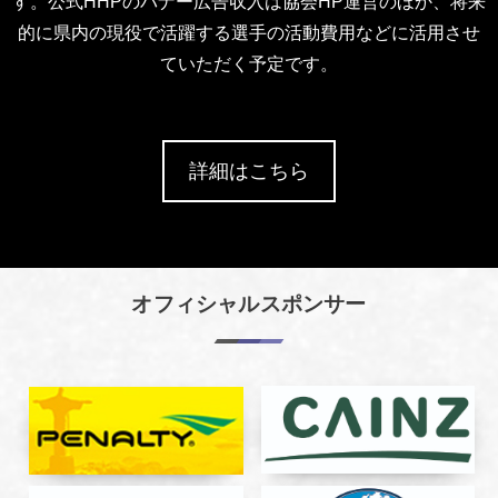
す。公式HHPのバナー広告収入は協会HP運営のほか、将来
的に県内の現役で活躍する選手の活動費用などに活用させ
ていただく予定です。
詳細はこちら
オフィシャルスポンサー