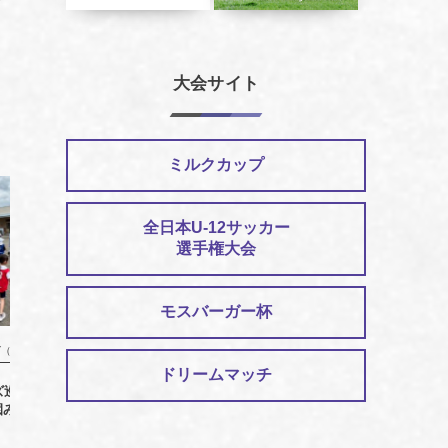
大会サイト
ミルクカップ
全日本U-12サッカー
選手権大会
モスバーガー杯
ズ（新着情報）
キッズ（新着情報）
ドリームマッチ
ッズ巡回指導（認定こど
第3回ぐんまキッズミニカップを開催
2026
園みらい）