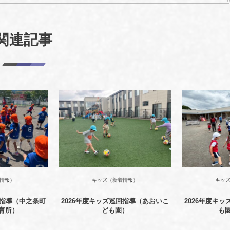
関連記事
情報）
キッズ（新着情報）
キッ
回指導（中之条町
2026年度キッズ巡回指導（あおいこ
2026年度キ
育所）
ども園）
も