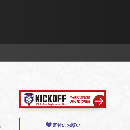
、
寄付のお願い
バ