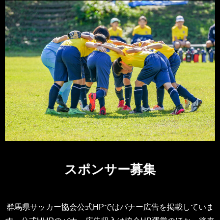
スポンサー募集
群馬県サッカー協会公式HPではバナー広告を掲載していま