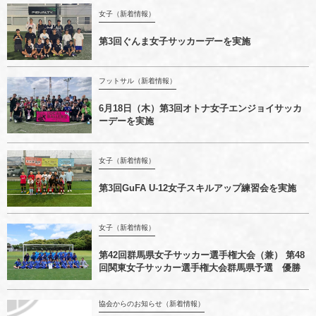
女子（新着情報）
第3回ぐんま女子サッカーデーを実施
フットサル（新着情報）
6月18日（木）第3回オトナ女子エンジョイサッカ
ーデーを実施
女子（新着情報）
第3回GuFA U-12女子スキルアップ練習会を実施
女子（新着情報）
第42回群馬県女子サッカー選手権大会（兼） 第48
回関東女子サッカー選手権大会群馬県予選 優勝
協会からのお知らせ（新着情報）