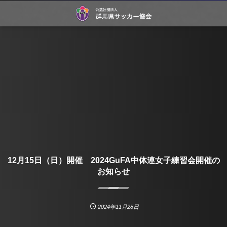
12月15日（日）開催 2024GuFA中体連女子練習会開催の
お知らせ
2024年11月28日