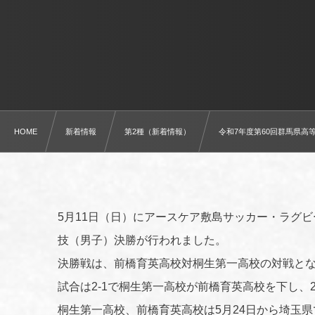
HOME
新着情報
第2種（新着情報）
令和7年度第60回群馬県
5月11日（日）にアースケア敷島サッカー・ラグビ
技（男子）決勝が行われました。
決勝戦は、前橋育英高校対桐生第一高校の対戦と
試合は2-1で桐生第一高校が前橋育英高校を下し、
桐生第一高校、前橋育英高校は5月24日から埼玉