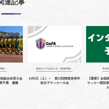
関連記事
情報）
協会からのお知らせ（新着情報）
第2
学校総合体育大会
6月6日（土）～ 第15回関東高等学
【重要】全国
県予選 優勝
校女子サッカー大会
サッカー競技群