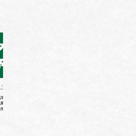
種（新着情報）
第2種（新着情報）
高等学校総合体育大会
群馬県高校総合体育大会サッカー競
令和8年
馬県予選 会場変更の
技男子優勝
サ
お知らせ