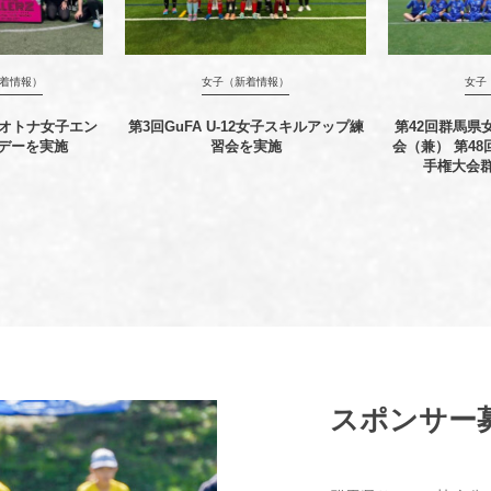
着情報）
女子（新着情報）
女子
回オトナ女子エン
第3回GuFA U-12女子スキルアップ練
第42回群馬県
デーを実施
習会を実施
会（兼） 第4
手権大会
スポンサー