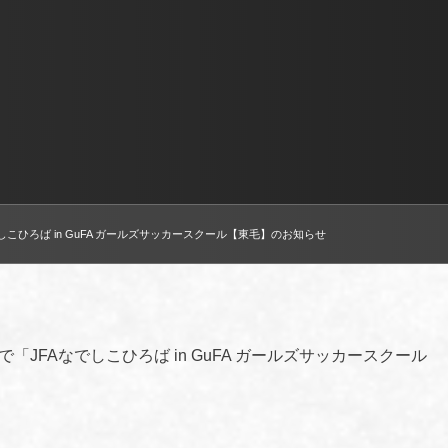
なでしこひろば in GuFA ガールズサッカースクール【東毛】のお知らせ
「JFAなでしこひろば in GuFA ガールズサッカースクール