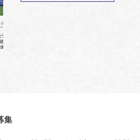
（新着情報）
協会からのお知らせ（新着情報）
女子サッカー選手権大
6月6日（土）～ 第15回関東高等学
6月13日
8回関東女子サッカー選
校女子サッカー大会
群馬県予選 優勝
募集