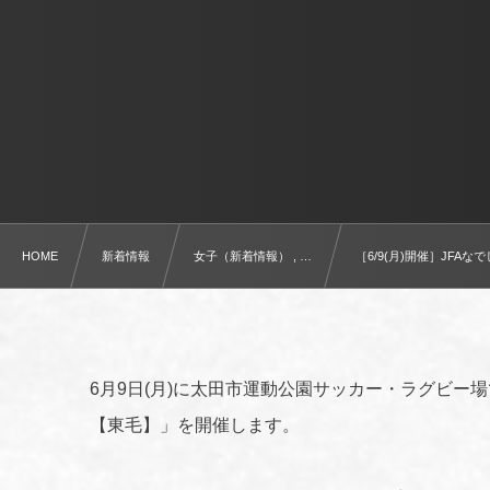
HOME
新着情報
女子（新着情報） , …
［6/9(月)開催］JFA
6月9日(月)に太田市運動公園サッカー・ラグビー場で
【東毛】」を開催します。