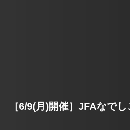
［6/9(月)開催］JFAな