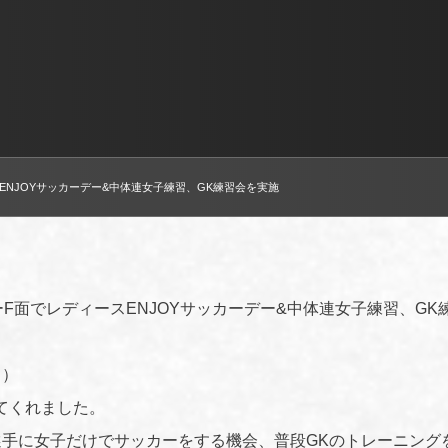
ENJOYサッカーデー&中体連女子練習、GK練習会を実施
F面でレディースENJOYサッカーデー&中体連女子練習、GK
。）
してくれました。
手に女子だけでサッカーをする機会、普段GKのトレーニング