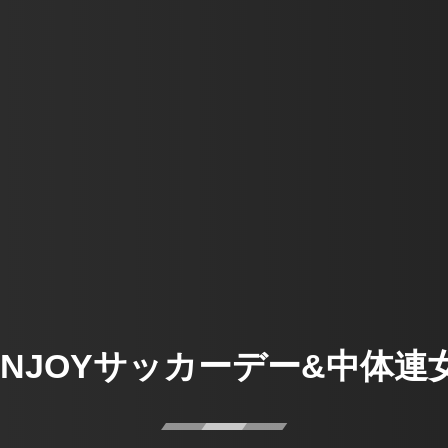
ENJOYサッカーデー&中体連