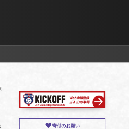
練
寄付のお願い
を