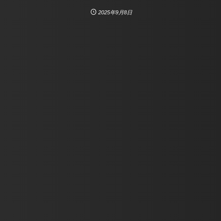
2025年9月8日