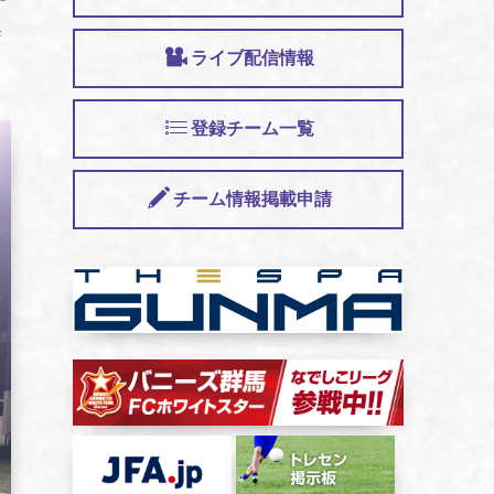
興
ライブ配信情報
登録チーム一覧
チーム情報掲載申請