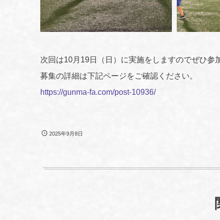
次回は10月19日（日）に実施をしますのでぜひ参
募集の詳細は下記ページをご確認ください。
https://gunma-fa.com/post-10936/
2025年9月8日