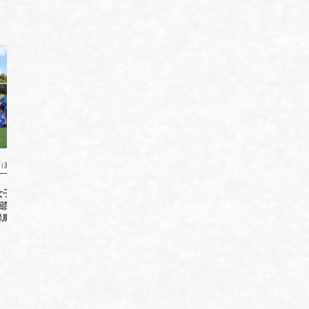
（新着情報）
協会からのお知らせ（新着情報）
女子サッカー選手権大
6月6日（土）～ 第15回関東高等学
6月13日
8回関東女子サッカー選
校女子サッカー大会
群馬県予選 優勝