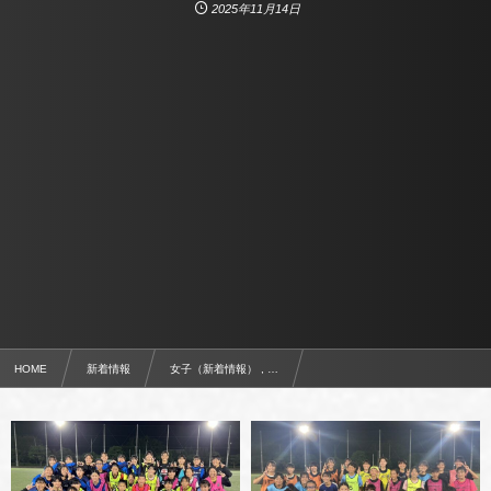
2025年11月14日
HOME
新着情報
女子（新着情報） , …
［12/8(月)開催］JFAなでしこひろば in GuFA ガールズサッカースクール【東毛】のお知らせ