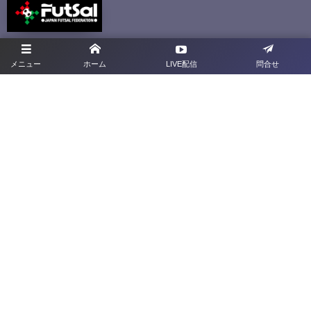
群馬県4種専用サイト
ドリームマッチサイト
メニュー
ホーム
LIVE配信
問合せ
プライバシーポリシー
利用規約
お問合せ
旧サイト
群馬県サッカー協会
〒379-2113 <群馬県前橋市下増田町277-2
TEL：027-212-1285