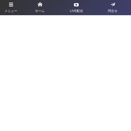
プライバシーポリシー
メニュー
ホーム
LIVE配信
問合せ
利用規約
お問合せ
旧サイト
群馬県サッカー協会
〒379-2113 <群馬県前橋市下増田町277-2
TEL：027-212-1285
FAX：027-212-1286
©
2022 - 2026
Gunma Football Association