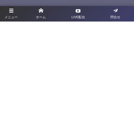
プライバシーポリシー
メニュー
ホーム
LIVE配信
問合せ
利用規約
お問合せ
旧サイト
群馬県サッカー協会
〒379-2113 <群馬県前橋市下増田町277-2
TEL：027-212-1285
FAX：027-212-1286
©
2022 - 2026
Gunma Football Association