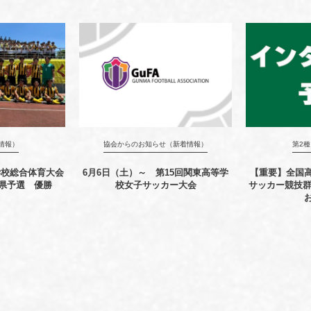
情報）
協会からのお知らせ（新着情報）
第2
学校総合体育大会
6月6日（土）～ 第15回関東高等学
【重要】全国
県予選 優勝
校女子サッカー大会
サッカー競技群