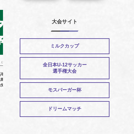
大会サイト
ミルクカップ
種（新着情報）
第2種（新着情報）
全日本U-12サッカー
選手権大会
高等学校総合体育大会
群馬県高校総合体育大会サッカー競
5月2日開
馬県予選 会場変更の
技男子優勝
高校総
お知らせ
モスバーガー杯
ドリームマッチ