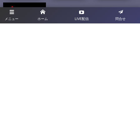
メニュー
ホーム
LIVE配信
問合せ
群馬県4種専用サイト
ドリームマッチサイト
プライバシーポリシー
利用規約
お問合せ
旧サイト
群馬県サッカー協会
〒379-2113 <群馬県前橋市下増田町277-2