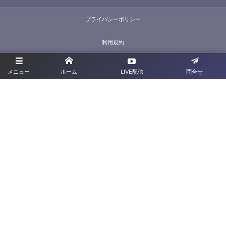
プライバシーポリシー
利用規約
お問合せ
メニュー
ホーム
LIVE配信
問合せ
旧サイト
群馬県サッカー協会
〒379-2113 <群馬県前橋市下増田町277-2
TEL：027-212-1285
FAX：027-212-1286
©
2022 - 2026
Gunma Football Association