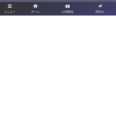
プライバシーポリシー
メニュー
ホーム
LIVE配信
問合せ
利用規約
お問合せ
旧サイト
群馬県サッカー協会
〒379-2113 <群馬県前橋市下増田町277-2
TEL：027-212-1285
FAX：027-212-1286
©
2022 - 2026
Gunma Football Association