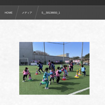
HOME
メディア
S__58138650_1