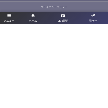
プライバシーポリシー
利用規約
メニュー
ホーム
LIVE配信
問合せ
お問合せ
旧サイト
群馬県サッカー協会
〒379-2113 <群馬県前橋市下増田町277-2
TEL：027-212-1285
FAX：027-212-1286
©
2022 - 2026
Gunma Football Association