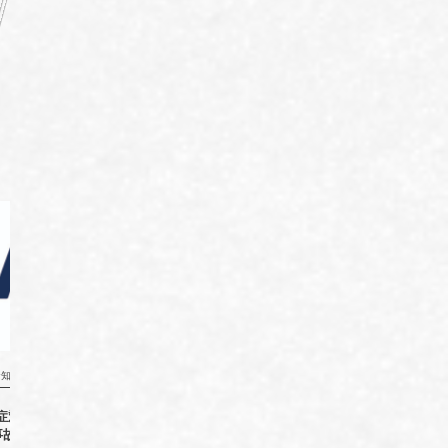
お知らせ（新着情報）
協会からのお知らせ（新着情報）
協会
中症対策ガイドライン・
第80回国民スポーツ大会関東ブロッ
【重要】
事故防止対策
ク大会結果
うサ