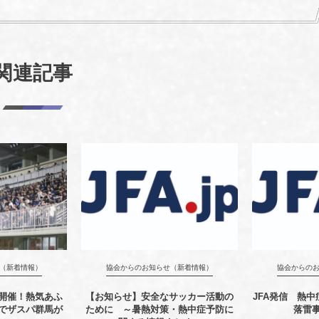
関連記事
（新着情報）
協会からのお知らせ（新着情報）
協会からの
開催！熱気あふ
【お知らせ】安全なサッカー活動の
JFA発信 熱
でザスパ群馬が
ために ～暑熱対策・熱中症予防に
落雷