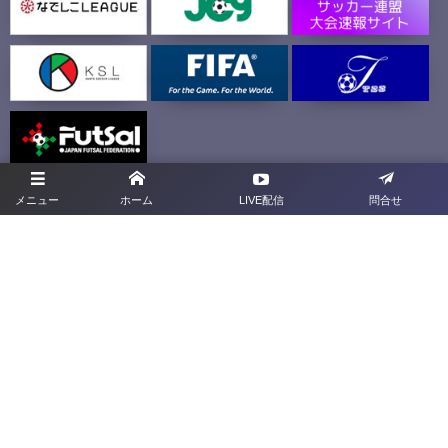
群馬県4種専用サイト
ドリームマッチサイト
メニュー
ホーム
LIVE配信
問合せ
プライバシーポリシー
利用規約
お問合せ
旧サイト