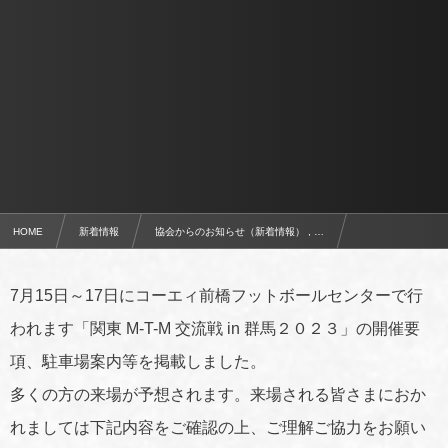
HOME
新着情報
協会からのお知らせ（新着情報） , …
関東 M-T-M 交流戦 in 群馬２０２３について
7月15日～17日にコーエィ前橋フットボールセンターで行
われます「関東 M-T-M 交流戦 in 群馬２０２３」の開催要
項、駐車場案内等を掲載しました。
多くの方の来場が予想されます。来場される皆さまにおか
れましては下記内容をご確認の上、ご理解ご協力をお願い